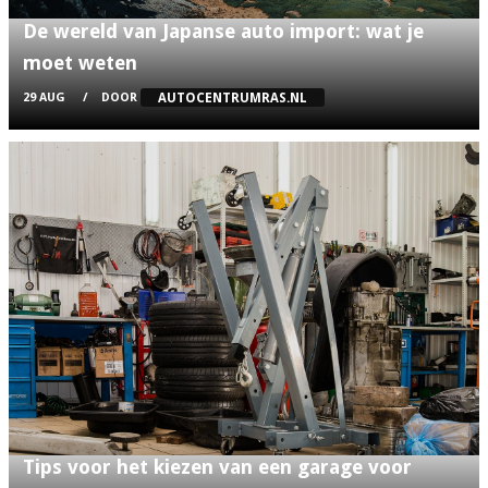
De wereld van Japanse auto import: wat je
moet weten
AUTOCENTRUMRAS.NL
29 AUG
DOOR
Tips voor het kiezen van een garage voor