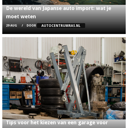
De wereld van Japanse auto import: wat je
moet weten
AUTOCENTRUMRAS.NL
29 AUG
DOOR
Tips voor het kiezen van een garage voor